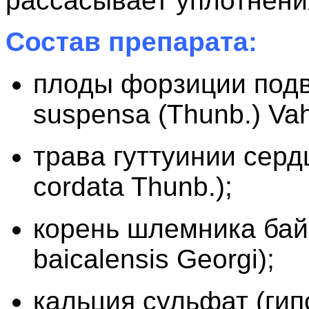
рассасывает уплотнени
Состав препарата:
плоды форзиции подв
suspensa (Thunb.) Vah
трава гуттуинии серд
cordata Thunb.);
корень шлемника байк
baicalensis Georgi);
кальция сульфат (гипс)