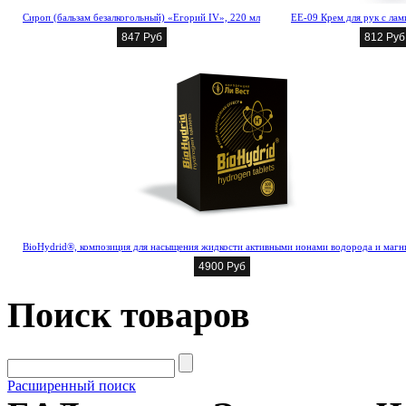
Сироп (бальзам безалкогольный) «Егорий IV», 220 мл
EE-09 Крем для рук с ла
847 Руб
812 Руб
BioHydrid®, композиция для насыщения жидкости активными ионами водорода и магн
4900 Руб
Поиск товаров
Расширенный поиск